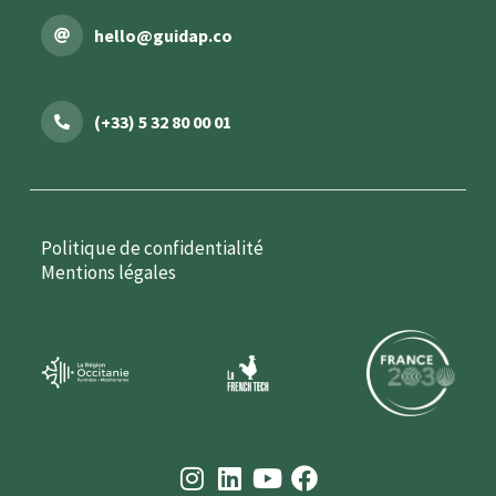
hello@guidap.co
(+33) 5 32 80 00 01
Politique de confidentialité
Mentions légales
I
L
Y
F