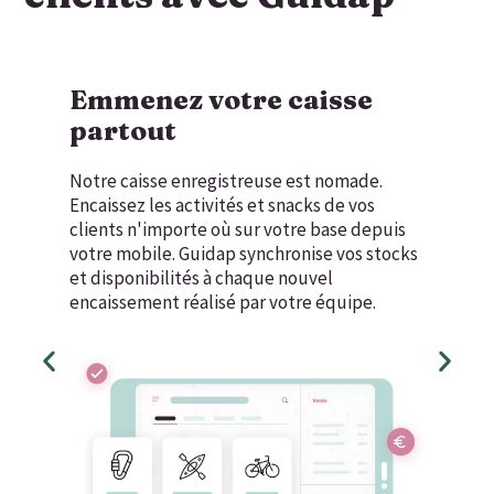
Emmenez votre caisse
partout
Notre caisse enregistreuse est nomade.
Encaissez les activités et snacks de vos
clients n'importe où sur votre base depuis
votre mobile. Guidap synchronise vos stocks
et disponibilités à chaque nouvel
encaissement réalisé par votre équipe.
D
D
i
i
a
a
p
p
o
o
s
s