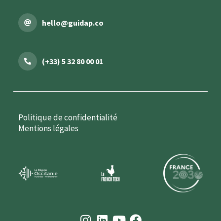
hello@guidap.co
(+33) 5 32 80 00 01
Politique de confidentialité
Mentions légales
I
L
Y
F