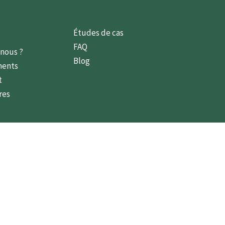
Études de cas
FAQ
nous ?
Blog
ments
t
res
(+33) 5 32 80 00 01