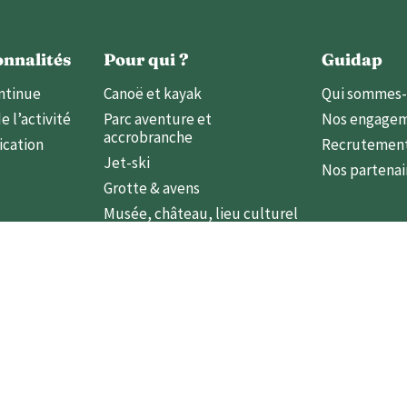
onnalités
Pour qui ?
Guidap
ntinue
Canoë et kayak
Qui sommes-
e l’activité
Parc aventure et
Nos engage
accrobranche
cation
Recrutemen
Jet-ski
Nos partenai
Grotte & avens
Musée, château, lieu culturel
c II 31000 Toulouse
hello@guidap.co