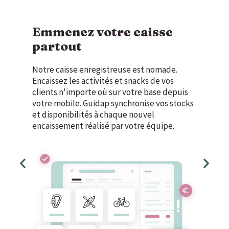
Emmenez votre caisse
partout
Notre caisse enregistreuse est nomade.
Encaissez les activités et snacks de vos
clients n'importe où sur votre base depuis
votre mobile. Guidap synchronise vos stocks
et disponibilités à chaque nouvel
encaissement réalisé par votre équipe.
D
D
i
i
a
a
p
p
o
o
s
s