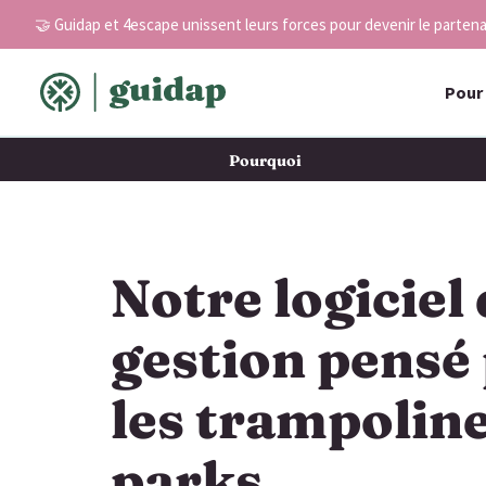
Aller
🤝 Guidap et 4escape unissent leurs forces pour devenir le partenai
au
contenu
Pour 
Pourquoi
Notre logiciel
gestion pensé
les trampolin
parks​