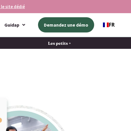
 le site dédié
FR
Guidap
Demandez une démo
Les petits +