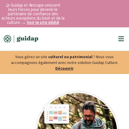
Aller
🤝 Guidap et 4escape unissent
au
leurs forces pour devenir le
partenaire de confiance des
contenu
acteurs européens du loisir et de la
culture.
→
Voir le site dédié
Me
Vous gérez un site
culturel ou patrimonial
? Nous vous
accompagnons également avec notre solution Guidap Culture.
Découvrir