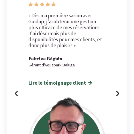
« Dès ma première saison avec
Guidap, j'ai obtenu une gestion
plus efficace de mes réservations.
J'ai désormais plus de
disponibilités pour mes clients, et
donc plus de plaisir ! »
Fabrice Béguin
Gérant d'Aquapark Beluga
Lire le témoignage client
D
D
i
i
a
a
p
p
o
o
s
s
i
i