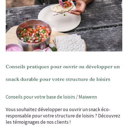
ou
développer
un
snack
durable
pour
votre
structure
de
loisirs
Conseils pratiques pour ouvrir ou développer un
snack durable pour votre structure de loisirs
Conseils pour votre base de loisirs
/
Maiwenn
Vous souhaitez développer ou ouvrir un snack éco-
responsable pour votre structure de loisirs ? Découvrez
les témoignages de nos clients !